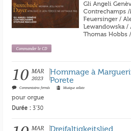
Gli Angeli Genè
Contrechamps /
Feuersinger / Al
Lewandowska / A
Thomas Hobbs /
Commander le CD
10
MAR
Hommage à Margueri
2023
Porete
sur
Commentaires fermés
Musique soliste
Hommage
à
pour orgue
Marguerite
Porete
Durée :
3’30
MAR
Dreifaltigkeitslied