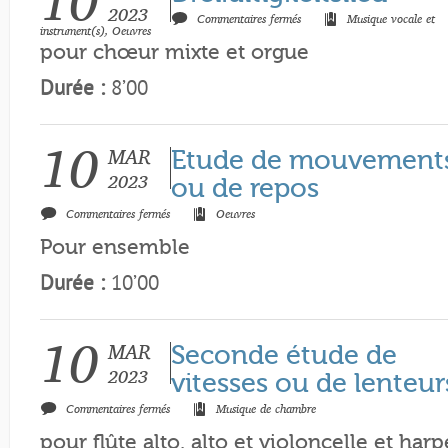
10
2023
sur
Commentaires fermés
Musique vocale et
Dreifaltigkeitslied
instrument(s)
,
Oeuvres
pour chœur mixte et orgue
Durée :
8’00
10
MAR
Etude de mouvement
2023
ou de repos
sur
Commentaires fermés
Oeuvres
Etude
de
Pour ensemble
mouvements
ou
de
Durée :
10’00
repos
10
MAR
Seconde étude de
2023
vitesses ou de lenteur
sur
Commentaires fermés
Musique de chambre
Seconde
étude
pour flûte alto, alto et violoncelle et harp
de