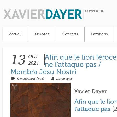
Accueil
Oeuvres
Concerts
Partitions
13
OCT
Afin que le lion féroce
2024
ne l’attaque pas /
Membra Jesu Nostri
sur
Commentaires fermés
Discographie
Afin
que
le
lion
Xavier Dayer
féroce
ne
l’attaque
Afin que le lio
pas
/
l’attaque pas
(
Membra
Jesu
Nostri